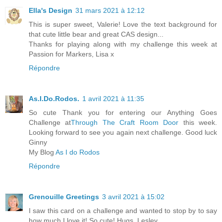
Ella's Design
31 mars 2021 à 12:12
This is super sweet, Valerie! Love the text background for
that cute little bear and great CAS design...
Thanks for playing along with my challenge this week at
Passion for Markers, Lisa x
Répondre
As.I.Do.Rodos.
1 avril 2021 à 11:35
So cute Thank you for entering our Anything Goes
Challenge at
Through The Craft Room Door
this week.
Looking forward to see you again next challenge. Good luck
Ginny
My Blog
As I do Rodos
Répondre
Grenouille Greetings
3 avril 2021 à 15:02
I saw this card on a challenge and wanted to stop by to say
how much I love it! So cute! Hugs, Lesley